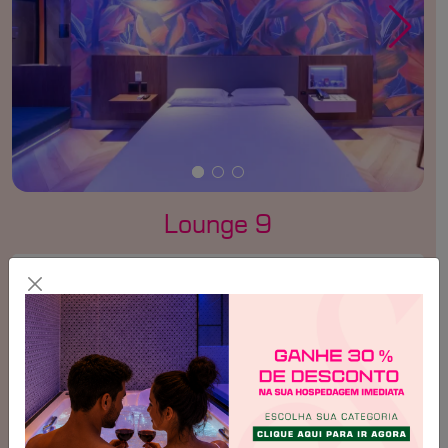
Lounge 9
Selecione um dia para consultar os valores
Valores válidos para
Sábado, 08/08
Tempo
Valor
Até 2 horas
R$ 165,00