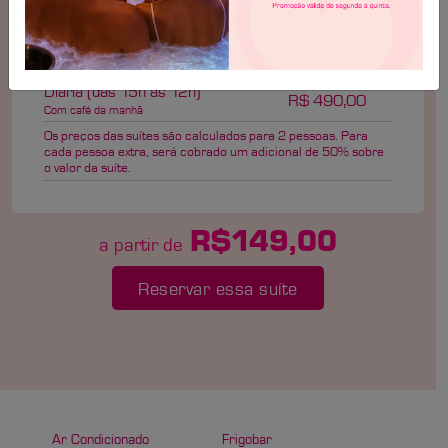
Hora Adicional
R$ 28,00
Pernoite (permanências de 6 a 12
horas)
R$ 309,00
sem café da manhã
Diária (das 15h às 12h)
R$ 490,00
Com café da manhã
Os preços das suítes são calculados para 2 pessoas. Para
cada pessoa extra, será cobrado um adicional de 50% sobre
o valor da suíte.
R$149,00
a partir de
Reservar essa suíte
Ar Condicionado
Frigobar