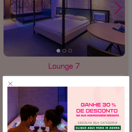
Lounge 7
Selecione um dia para consultar os valores
Valores válidos para
Quarta-Feira, 05/08
Tempo
Valor
Até 2 horas
R$ 149,00