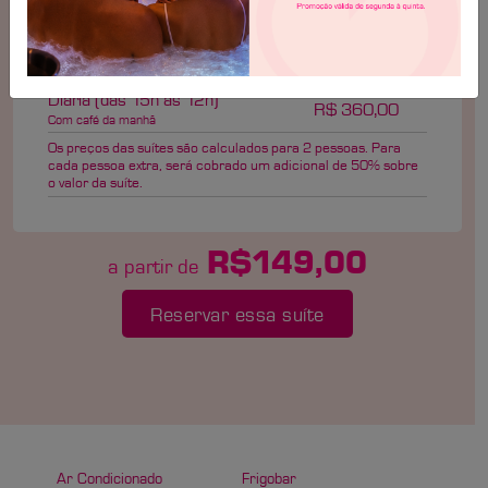
Hora Adicional
R$ 28,00
Pernoite (permanências de 6 a 12
horas)
R$ 239,00
sem café da manhã
Diária (das 15h às 12h)
R$ 360,00
Com café da manhã
Os preços das suítes são calculados para 2 pessoas. Para
cada pessoa extra, será cobrado um adicional de 50% sobre
o valor da suíte.
R$149,00
a partir de
Reservar essa suíte
Ar Condicionado
Frigobar