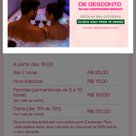
Até às 17:59
Até 2 horas
R$ 87,00
Hora Adicional
R$ 15,00
Pernoite (permanências de 6 a 12
horas)
R$ 197,00
sem café da manhã
A partir das 18:00
Até 2 horas
R$ 95,00
Hora Adicional
R$ 15,00
Pernoite (permanências de 6 a 12
horas)
R$ 197,00
sem café da manhã
Diária (das 15h às 12h)
R$ 310,00
Com café da manhã
Os preços das suítes são calculados para 2 pessoas. Para
cada pessoa extra, será cobrado um adicional de 50% sobre
o valor da suíte.