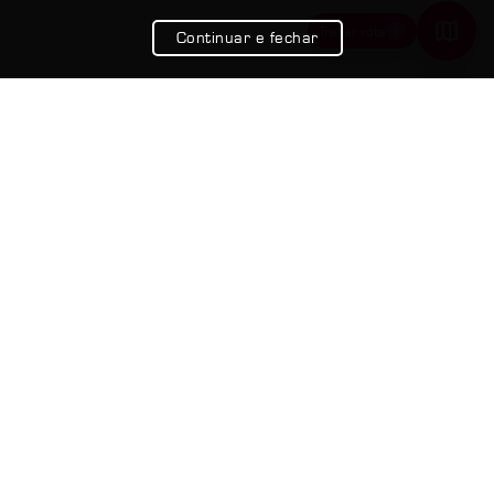
x
Traçar rota
Continuar e fechar
Google Maps
Ir de Uber
Usar Waze