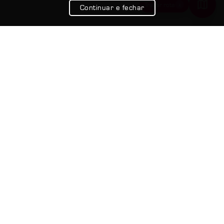
x
Traçar rota
Continuar e fechar
Google Maps
Ir de Uber
Usar Waze