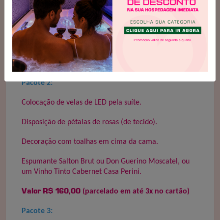
Decoração com toalhas em cima da cama.
Espumante Salton Brut ou Don Guerino Moscatel, ou
um Vinho Tinto Cabernet Casa Perini.
Valor R$ 120,00 (parcelado em até 3x no cartão)
Pacote 2:
Colocação de velas de LED pela suíte.
Disposição de pétalas de rosas (de tecido).
Decoração com toalhas em cima da cama.
Espumante Salton Brut ou Don Guerino Moscatel, ou
um Vinho Tinto Cabernet Casa Perini.
Valor R$ 160,00
(parcelado em até 3x no cartão)
Pacote 3: